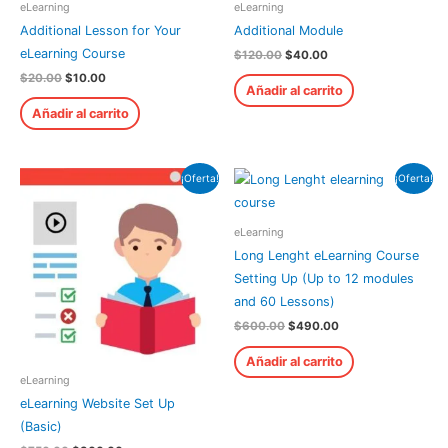
eLearning
eLearning
Additional Lesson for Your
Additional Module
eLearning Course
$
120.00
$
40.00
$
20.00
$
10.00
Añadir al carrito
Añadir al carrito
¡Oferta!
¡Oferta!
eLearning
Long Lenght eLearning Course
Setting Up (Up to 12 modules
and 60 Lessons)
$
600.00
$
490.00
Añadir al carrito
eLearning
eLearning Website Set Up
(Basic)