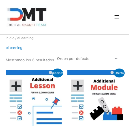
Ir
al
Men
contenido
princ
Inicio
/ eLearning
eLearning
Mostrando los 6 resultados
¡Oferta!
¡Oferta!